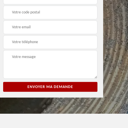
chapeau de cheminé
Savoie
74 Haute-Savoie