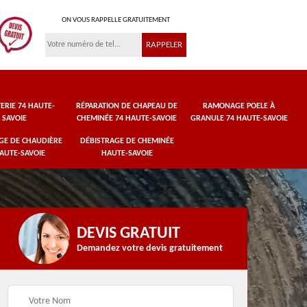
ON VOUS RAPPELLE GRATUITEMENT
ERIE 74 HAUTE-
RÉPARATION DE CHAPEAU DE
RAMONAGE POELE À
SAVOIE
CHEMINÉE 74 HAUTE-SAVOIE
GRANULE 74 HAUTE-SAVOIE
E DE CHAUDIÈRE
DÉBISTRAGE DE CHEMINÉE
HAUTE-SAVOIE
HAUTE-SAVOIE
DEVIS GRATUIT
Demandez votre devis gratuitement
Réparation de
ele
Fumisterie 74 Haute-