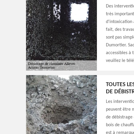
Des interventi
très important
d'intoxication
fait, des trav
sont pas simpl
Dumortier. Sac
accessibles à 
veuillez le té
TOUTES LE
DE DÉBIST
Les interventio
peuvent être mu
de débistrage 
bois de chauff
est à remarque