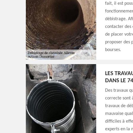
fait, il est po
fonctionnement
débistrage. Af
contacter des 
de placer votr
proposer des pr
bourses.
LES TRAVA
DANS LE 7
Des travaux q
correcte sont à
travaux de déb
mauvaise quali
difficiles à ef
experts en la 