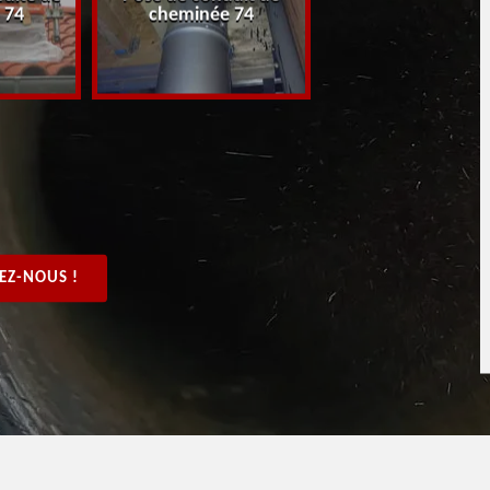
 74
cheminée 74
74
EZ-NOUS !