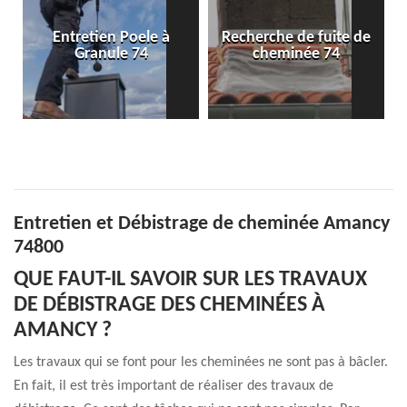
ele à
Recherche de fuite de
Pose de conduit de
4
cheminée 74
cheminée 74
Entretien et Débistrage de cheminée Amancy
74800
QUE FAUT-IL SAVOIR SUR LES TRAVAUX
DE DÉBISTRAGE DES CHEMINÉES À
AMANCY ?
Les travaux qui se font pour les cheminées ne sont pas à bâcler.
En fait, il est très important de réaliser des travaux de