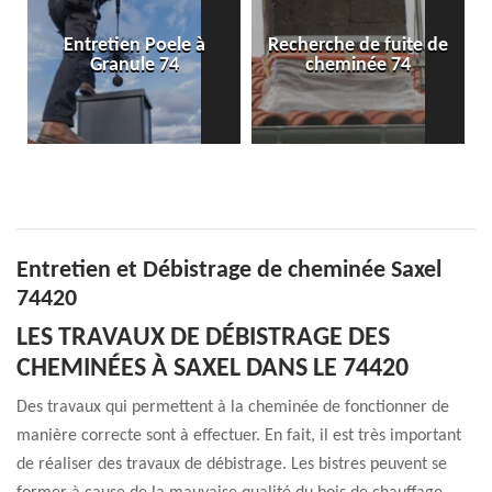
en Poele à
Recherche de fuite de
Pose de condu
ule 74
cheminée 74
cheminée 
Entretien et Débistrage de cheminée Saxel
74420
LES TRAVAUX DE DÉBISTRAGE DES
CHEMINÉES À SAXEL DANS LE 74420
Des travaux qui permettent à la cheminée de fonctionner de
manière correcte sont à effectuer. En fait, il est très important
de réaliser des travaux de débistrage. Les bistres peuvent se